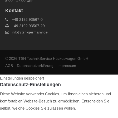
8:00 - 17:00 Uhr
Kontakt
+49 2192 93567-0
+49 2192 93567-29
info@tsh-germany.de
© 2026 TSH TechnikService Hückeswagen GmbH
AGB
Datenschutzerklärung
Impressum
Einstellungen gespeichert
Datenschutz-Einstellungen
Diese Website verwendet Cookies, um Ihnen einen sicheren und
komfortablen Website-Besuch zu ermöglichen. Entscheiden Sie
selbst, welche Cookies Sie zulassen wollen.